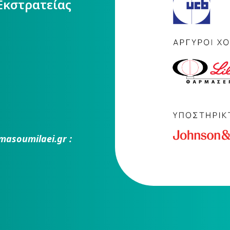
Εκστρατείας
masoumilaei.gr :