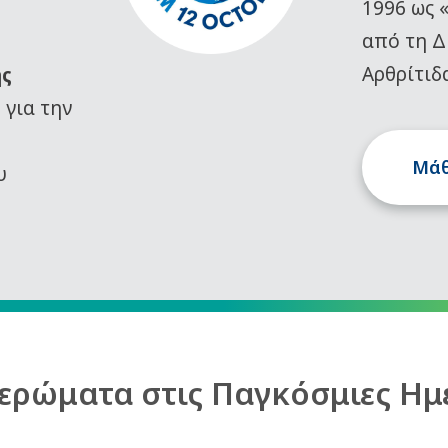
1996 ως 
από τη Δ
Αρθρίτιδ
ης
)
για την
Μάθ
υ
ερώματα στις Παγκόσμιες Ημ