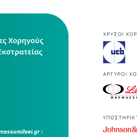
ίες Χορηγούς
Εκστρατείας
masoumilaei.gr :