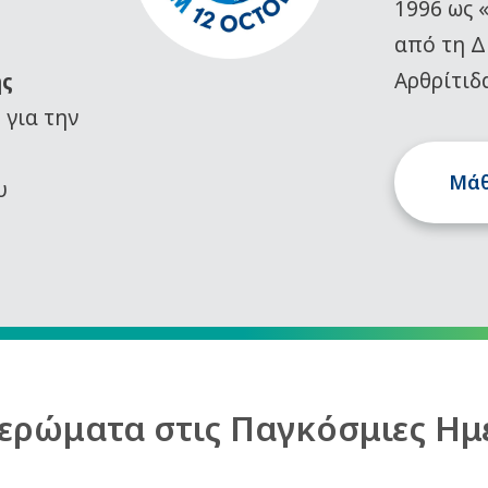
1996 ως 
από τη Δ
Αρθρίτιδ
ης
)
για την
Μάθ
υ
ερώματα στις Παγκόσμιες Ημ