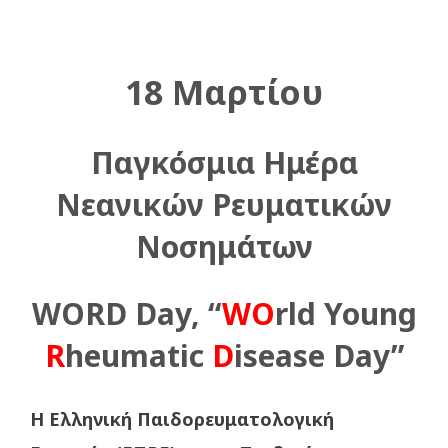
18 Μαρτίου
Παγκόσμια Ημέρα
Νεανικών Ρευματικών
Νοσημάτων
WORD Day, “
WO
rld Young
R
heumatic
D
isease Day”
H Ελληνική Παιδορευματολογική