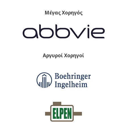
Μέγας Χορηγός
Αργυροί Χορηγοί