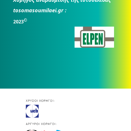
tosomasoumilaei.gr :
©
2023