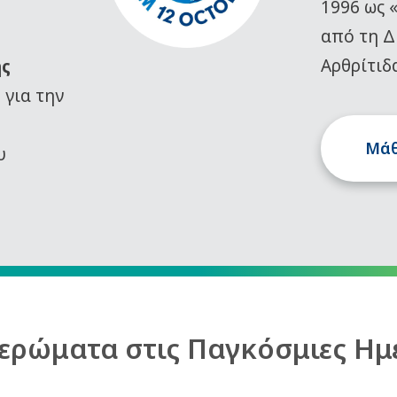
1996 ως 
από τη Δ
Αρθρίτιδ
ης
)
για την
Μάθ
υ
ερώματα στις Παγκόσμιες Ημ