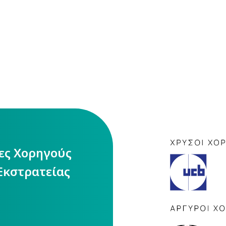
ίες Χορηγούς
Εκστρατείας