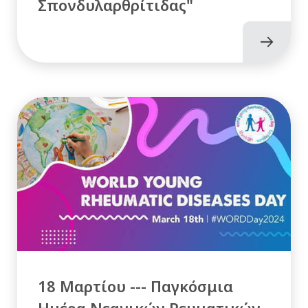
Σπονδυλαρθρίτιδας"
18 Μαρτίου --- Παγκόσμια
Ημέρα Νεανικών Ρευματικών