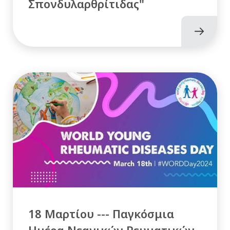
Σπονδυλαρθρίτιδας"
18 Μαρτίου --- Παγκόσμια
Ημέρα Νεανικών Ρευματικών