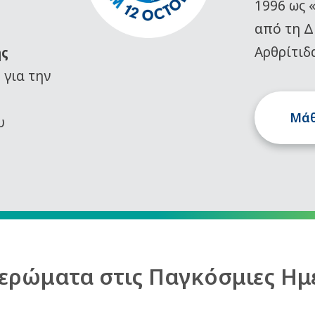
1996 ως 
από τη Δ
Αρθρίτιδ
ης
)
για την
Μάθ
υ
ερώματα στις Παγκόσμιες Ημ