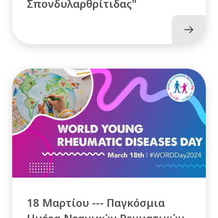
Σπονδυλαρθρίτιδας"
18 Μαρτίου --- Παγκόσμια
Ημέρα Νεανικών Ρευματικών