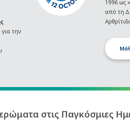
1996 ως 
από τη Δ
Αρθρίτιδ
ης
)
για την
Μάθ
υ
ερώματα στις Παγκόσμιες Ημ