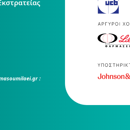
Εκστρατείας
masoumilaei.gr :