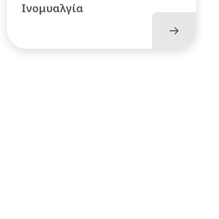
Ινομυαλγία