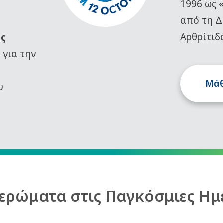
1996 ως 
από τη Δ
Αρθρίτιδ
ης
)
για την
Μάθ
υ
ερώματα στις Παγκόσμιες Ημ