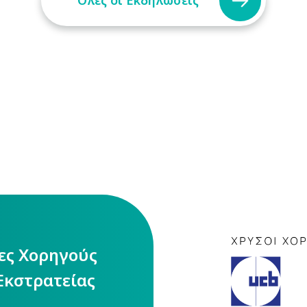
ίες Χορηγούς
Εκστρατείας