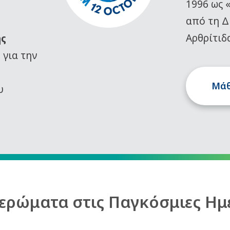
1996 ως 
από τη Δ
Αρθρίτιδ
ης
)
για την
Μάθ
υ
ερώματα στις Παγκόσμιες Ημ