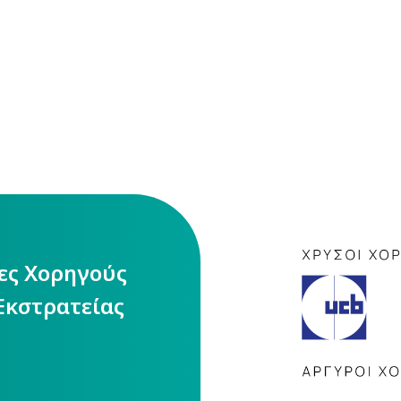
ίες Χορηγούς
Εκστρατείας