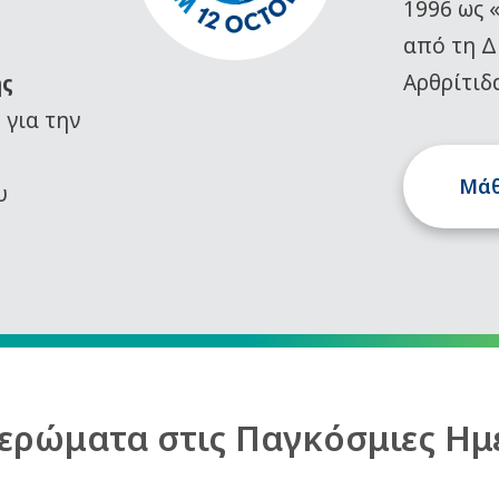
1996 ως 
από τη Δ
Αρθρίτιδ
ης
)
για την
Μάθ
υ
ερώματα στις Παγκόσμιες Ημ