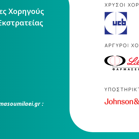
ίες Χορηγούς
Εκστρατείας
masoumilaei.gr :